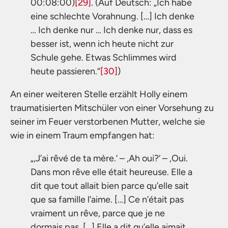
00:08:00)
[29]
. (Auf Deutsch: „Ich habe
eine schlechte Vorahnung. […] Ich denke
… Ich denke nur … Ich denke nur, dass es
besser ist, wenn ich heute nicht zur
Schule gehe. Etwas Schlimmes wird
heute passieren.“
[30]
)
An einer weiteren Stelle erzählt Holly einem
traumatisierten Mitschüler von einer Vorsehung zu
seiner im Feuer verstorbenen Mutter, welche sie
wie in einem Traum empfangen hat:
„,J’ai rêvé de ta mère.‘ – ,Ah oui?‘ – ‚Oui.
Dans mon rêve elle était heureuse. Elle a
dit que tout allait bien parce qu’elle sait
que sa famille l’aime. […] Ce n’était pas
vraiment un rêve, parce que je ne
dormais pas. […] Elle a dit qu’elle aimait