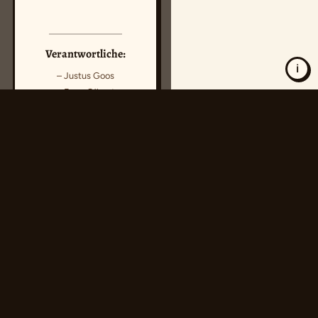
Verantwortliche:
ℹ
Justus Goos
Enno Gövert
Museumskoffer
entdecken